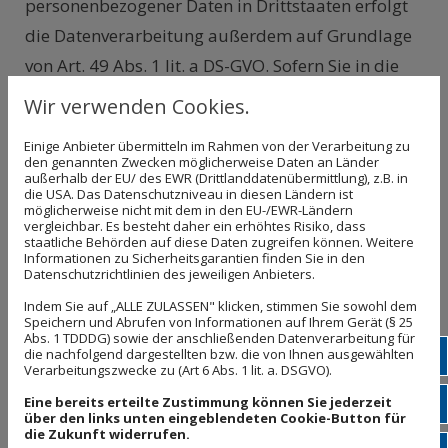
personenbezogener Daten in Drittstaaten erfolgt
die Datenverarbeitung außerdem auf Grundlage
von Art. 49 Abs. 1 lit. a DS-GVO. Sofern Sie in die
Speicherung von Cookies und / oder in den Zugriff
Wir verwenden Cookies.
auf Informationen Ihres Endgeräts (z. B. via
Einige Anbieter übermitteln im Rahmen von der Verarbeitung zu
Device-Fingerprinting) eingewilligt haben, erfolgt
den genannten Zwecken möglicherweise Daten an Länder
außerhalb der EU/ des EWR (Drittlanddatenübermittlung), z.B. in
die Datenverarbeitung zusätzlich auf Grundlage
die USA. Das Datenschutzniveau in diesen Ländern ist
möglicherweise nicht mit dem in den EU-/EWR-Ländern
von § 25 Abs. 1 TDDDG. Die jeweilige Einwilligung
vergleichbar. Es besteht daher ein erhöhtes Risiko, dass
staatliche Behörden auf diese Daten zugreifen können. Weitere
ist jederzeit widerrufbar. Sind Ihre Daten zur
Informationen zu Sicherheitsgarantien finden Sie in den
Vertragserfüllung oder zur Durchführung
Datenschutzrichtlinien des jeweiligen Anbieters.
vorvertraglicher Maßnahmen erforderlich,
Indem Sie auf „ALLE ZULASSEN" klicken, stimmen Sie sowohl dem
Speichern und Abrufen von Informationen auf Ihrem Gerät (§ 25
verarbeiten wir Ihre Daten auf Grundlage des Art.
Abs. 1 TDDDG) sowie der anschließenden Datenverarbeitung für
die nachfolgend dargestellten bzw. die von Ihnen ausgewählten
Tel
6 Abs. 1 lit. b DS-GVO. Des Weiteren verarbeiten
Verarbeitungszwecke zu (Art 6 Abs. 1 lit. a. DSGVO).
wir Ihre Daten, sofern diese zur Erfüllung einer
Eine bereits erteilte Zustimmung können Sie jederzeit
E-Ma
über den links unten eingeblendeten Cookie-Button für
rechtlichen Verpflichtung erforderlich sind, auf
die Zukunft widerrufen.