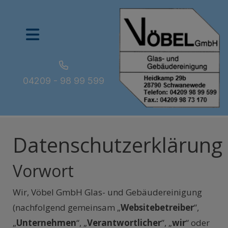
04209 - 98 99 599
Datenschutzerklärung
Vorwort
Wir, Vöbel GmbH Glas- und Gebäudereinigung
(nachfolgend gemeinsam „
Websitebetreiber
”,
„
Unternehmen
“, „
Verantwortlicher
”, „
wir
“ oder